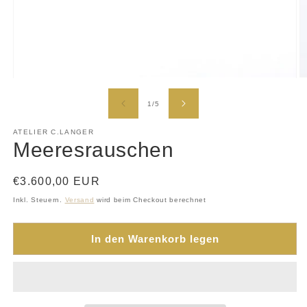
M
Medien
2
1
i
in
von
1
/
5
M
Modal
ö
öffnen
ATELIER C.LANGER
Meeresrauschen
Normaler
€3.600,00 EUR
Preis
Inkl. Steuern.
Versand
wird beim Checkout berechnet
In den Warenkorb legen